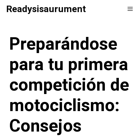
Saltar
Readysisaurument
Me
al
contenido
Preparándose
para tu primera
competición de
motociclismo:
Consejos