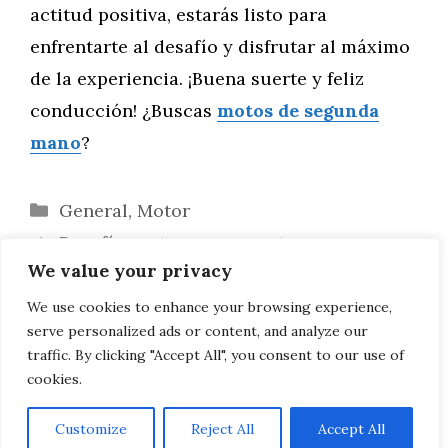
actitud positiva, estarás listo para
enfrentarte al desafío y disfrutar al máximo
de la experiencia. ¡Buena suerte y feliz
conducción! ¿Buscas
motos de segunda
mano
?
Categorías
General
,
Motor
Desafíos extremos en moto: carreras y
We value your privacy
rallies para los más audaces
El Futuro de las Baterías y la Autonomía
We use cookies to enhance your browsing experience,
serve personalized ads or content, and analyze our
en Motocicletas Eléctricas»
traffic. By clicking "Accept All", you consent to our use of
cookies.
Customize
Reject All
Accept All
AVISO LEGAL, POLITICA DE PRIVACIDAD, COOKIES