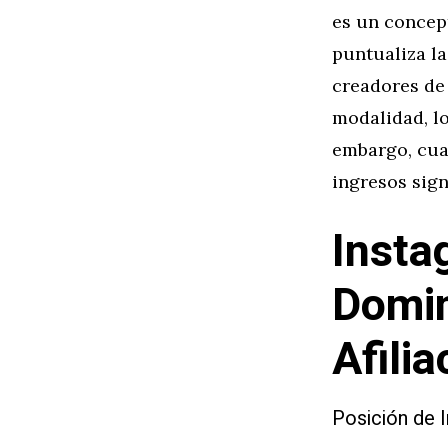
es un concep
puntualiza l
creadores de
modalidad, l
embargo, cua
ingresos sign
Insta
Domin
Afilia
Posición de 