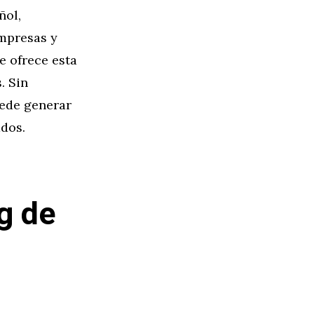
ñol,
mpresas y
e ofrece esta
. Sin
uede generar
ados.
g de