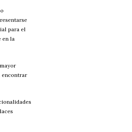
do
presentarse
ial para el
 en la
a mayor
a encontrar
cionalidades
laces