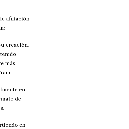
e afiliación,
m:
u creación,
tenido
re más
gram.
almente en
ormato de
s.
rtiendo en