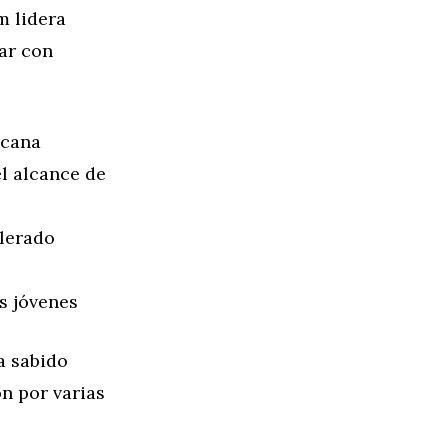
m lidera
ar con
rcana
l alcance de
lerado
s jóvenes
a sabido
ón por varias