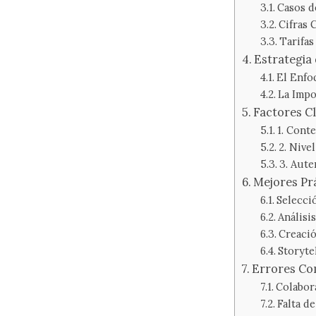
Casos d
Cifras 
Tarifa
Estrategia 
El Enfo
La Impo
Factores C
1. Cont
2. Nive
3. Aute
Mejores Prá
Selecci
Análisi
Creació
Storyte
Errores Co
Colabor
Falta d