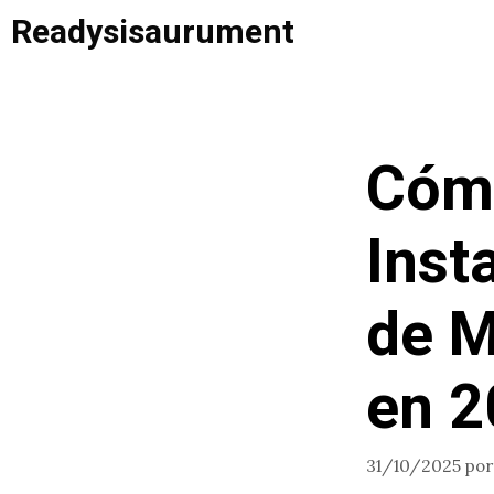
Saltar
Readysisaurument
al
contenido
Cóm
Inst
de M
en 2
31/10/2025
po