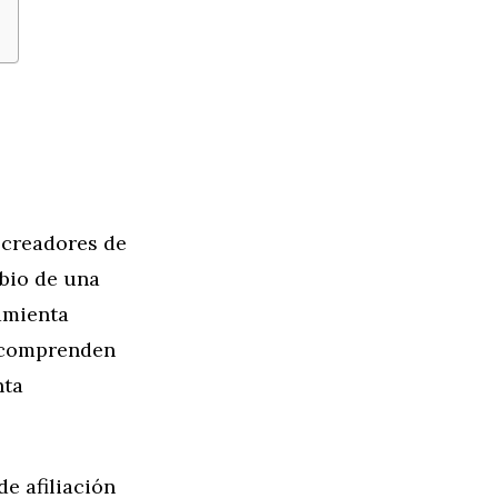
 creadores de
bio de una
amienta
 comprenden
nta
e afiliación