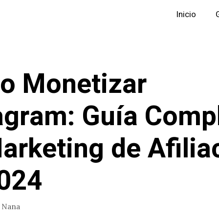
Inicio
o Monetizar
agram: Guía Comp
arketing de Afilia
024
r
Nana