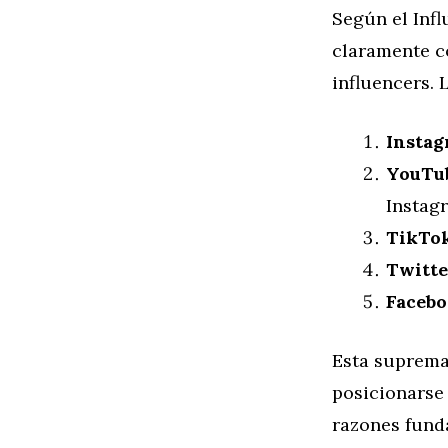
Según el Inf
claramente c
influencers. 
Instag
YouTub
Instag
TikTo
Twitte
Facebo
Esta suprema
posicionarse 
razones fund