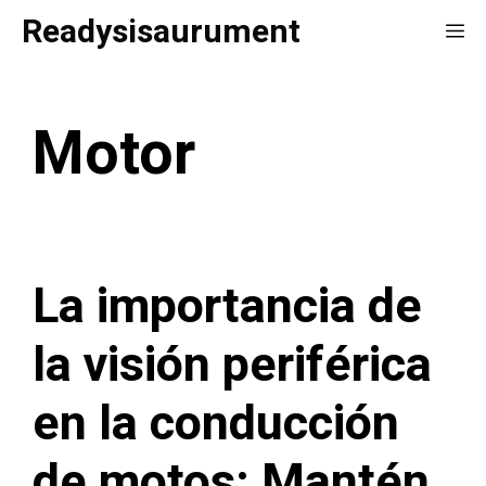
Saltar
Readysisaurument
Me
al
contenido
Motor
La importancia de
la visión periférica
en la conducción
de motos: Mantén