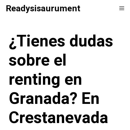
Saltar
Readysisaurument
Me
al
contenido
¿Tienes dudas
sobre el
renting en
Granada? En
Crestanevada