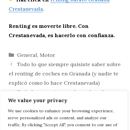
Crestanevada
.
Renting es moverte libre. Con
Crestanevada, es hacerlo con confianza.
Categorías
General
,
Motor
Todo lo que siempre quisiste saber sobre
el renting de coches en Granada (y nadie te
explicó como lo hace Crestanevada)
Todo lo que quieres saber sobre el
We value your privacy
renting de coches en Granada (y por qué
hacerlo con Crestanevada es tu mejor
We use cookies to enhance your browsing experience,
serve personalized ads or content, and analyze our
decisión)
traffic. By clicking "Accept All", you consent to our use of