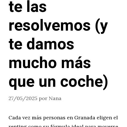
te las
resolvemos (y
te damos
mucho más
que un coche)
27/05/2025
por
Nana
Cada vez más personas en Granada eligen el
renting como su fórmula ideal para moverse