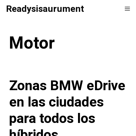
Saltar
Readysisaurument
Me
al
contenido
Motor
Zonas BMW eDrive
en las ciudades
para todos los
híbridos