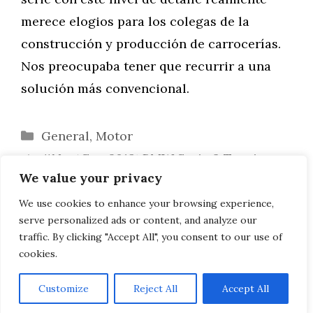
merece elogios para los colegas de la
construcción y producción de carrocerías.
Nos preocupaba tener que recurrir a una
solución más convencional.
Categorías
General
,
Motor
#NextGen 2019: BMW Serie 3 Touring
We value your privacy
G21 con paquete deportivo M
Comparativa: BMW Serie 8 Gran Coupé
We use cookies to enhance your browsing experience,
serve personalized ads or content, and analyze our
vs. Mercedes-AMG GT 4 Puertas
traffic. By clicking "Accept All", you consent to our use of
cookies.
Customize
Reject All
Accept All
AVISO LEGAL, POLITICA DE PRIVACIDAD, COOKIES