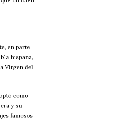
o que también
e, en parte
abla hispana,
a Virgen del
doptó como
era y su
ajes famosos