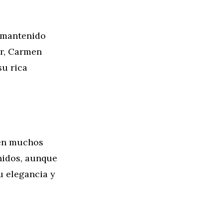
a mantenido
ar, Carmen
su rica
 en muchos
nidos, aunque
u elegancia y