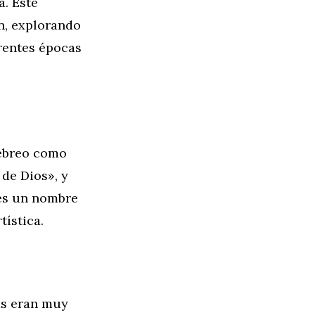
a. Este
n, explorando
rentes épocas
hebreo como
 de Dios», y
 es un nombre
tística.
as eran muy