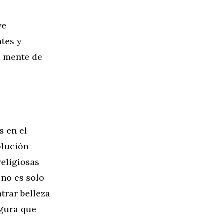
ve
ntes y
a mente de
s en el
olución
religiosas
no es solo
trar belleza
egura que