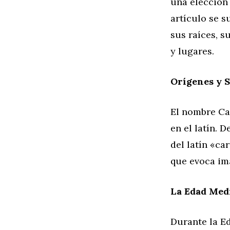
una elección 
artículo se 
sus raíces, 
y lugares.
Orígenes y S
El nombre Ca
en el latín. 
del latín «c
que evoca imá
La Edad Med
Durante la E