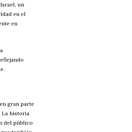
srael, un
idad en el
ente en
.
la
eflejando
e.
en gran parte
 La historia
n del público