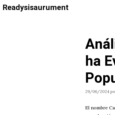
Saltar
Readysisaurument
al
contenido
Anál
ha E
Popu
29/06/2024
p
El nombre Ca